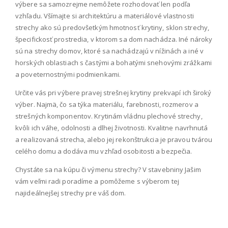
výbere sa samozrejme nemôžete rozhodovať len podľa
vzhľadu. Všímajte si architektúru a materiálové vlastnosti
strechy ako sú predovšetkým hmotnosť krytiny, sklon strechy,
špecifickosť prostredia, v ktorom sa dom nachádza. Iné nároky
sú na strechy domov, ktoré sa nachádzajú v nížinách a iné v
horských oblastiach s častými a bohatými snehovými zrážkami
a poveternostnými podmienkami.
Určite vás pri výbere pravej strešnej krytiny prekvapí ich široký
výber. Najmä, čo sa týka materiálu, farebnosti, rozmerov a
strešných komponentov. Krytinám vládnu plechové strechy,
kvôli ich váhe, odolnosti a dlhej životnosti. Kvalitne navrhnutá
a realizovaná strecha, alebo jej rekonštrukcia je pravou tvárou
celého domu a dodáva mu vzhľad osobitosti a bezpečia.
Chystáte sa na kúpu či výmenu strechy? V stavebniny Jašim
vám veľmi radi poradíme a pomôžeme s výberom tej
najideálnejšej strechy pre váš dom.