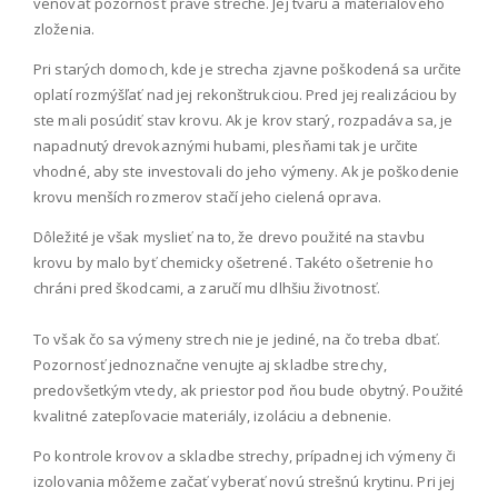
venovať pozornosť práve streche. Jej tvaru a materiálového
zloženia.
Pri starých domoch, kde je strecha zjavne poškodená sa určite
oplatí rozmýšľať nad jej rekonštrukciou. Pred jej realizáciou by
ste mali posúdiť stav krovu. Ak je krov starý, rozpadáva sa, je
napadnutý drevokaznými hubami, plesňami tak je určite
vhodné, aby ste investovali do jeho výmeny. Ak je poškodenie
krovu menších rozmerov stačí jeho cielená oprava.
Dôležité je však myslieť na to, že drevo použité na stavbu
krovu by malo byť chemicky ošetrené. Takéto ošetrenie ho
chráni pred škodcami, a zaručí mu dlhšiu životnosť.
To však čo sa výmeny strech nie je jediné, na čo treba dbať.
Pozornosť jednoznačne venujte aj skladbe strechy,
predovšetkým vtedy, ak priestor pod ňou bude obytný. Použité
kvalitné zatepľovacie materiály, izoláciu a debnenie.
Po kontrole krovov a skladbe strechy, prípadnej ich výmeny či
izolovania môžeme začať vyberať novú strešnú krytinu. Pri jej