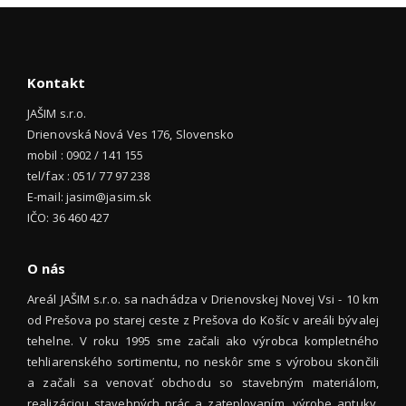
Kontakt
JAŠIM s.r.o.
Drienovská Nová Ves 176, Slovensko
mobil : 0902 / 141 155
tel/fax : 051/ 77 97 238
E-mail: jasim@jasim.sk
IČO: 36 460 427
O nás
Areál JAŠIM s.r.o. sa nachádza v Drienovskej Novej Vsi - 10 km
od Prešova po starej ceste z Prešova do Košíc v areáli bývalej
tehelne. V roku 1995 sme začali ako výrobca kompletného
tehliarenského sortimentu, no neskôr sme s výrobou skončili
a začali sa venovať obchodu so stavebným materiálom,
realizáciou stavebných prác a zateplovaním, výrobe antuky,