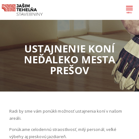
×
Togg
MENU
navi
USTAJNENIE KONÍ
NEĎALEKO MESTA
PREŠOV
Radi by sme vám ponúkli možnosť ustajnenia koní v našom
areáli.
Ponúkame celodennú straostlivosť, milý personál, veľké
výbehy aj pieskovú jazdiareň.