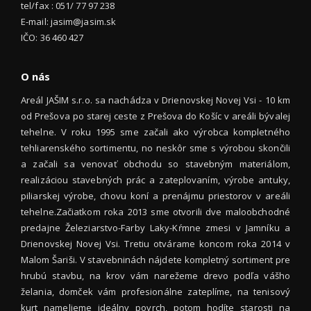
tel/fax : 051/ 77 97 238
E-mail: jasim@jasim.sk
IČO: 36 460 427
O nás
Areál JAŠIM s.r.o. sa nachádza v Drienovskej Novej Vsi - 10 km
od Prešova po starej ceste z Prešova do Košíc v areáli bývalej
tehelne. V roku 1995 sme začali ako výrobca kompletného
tehliarenského sortimentu, no neskôr sme s výrobou skončili
a začali sa venovať obchodu so stavebným materiálom,
realizáciou stavebných prác a zateplovaním, výrobe antuky,
piliarskej výrobe, chovu koní a prenájmu priestorov v areáli
tehelne.Začiatkom roka 2013 sme otvorili dve maloobchodné
predajne Železiarstvo-Farby Laky-Kŕmne zmesi v Jamníku a
Drienovskej Novej Vsi. Tretiu otvárame koncom roka 2014 v
Malom Šariši. V stavebninách nájdete kompletný sortiment pre
hrubú stavbu, na krov vám narežeme drevo podľa vášho
želania, domček vám profesionálne zateplíme, na tenisový
kurt namelieme ideálny povrch, potom hodíte starosti na